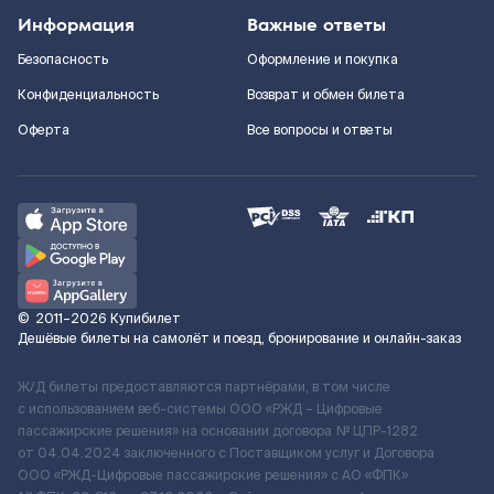
Информация
Важные ответы
Безопасность
Оформление и покупка
Конфиденциальность
Возврат и обмен билета
Оферта
Все вопросы и ответы
©
2011–2026
Купибилет
Дешёвые билеты на самолёт и поезд, бронирование и онлайн-заказ
Ж/Д билеты предоставляются партнёрами, в том числе
с использованием веб-системы ООО «РЖД – Цифровые
пассажирские решения» на основании договора № ЦПР-1282
от 04.04.2024 заключенного с Поставщиком услуг и Договора
ООО «РЖД-Цифровые пассажирские решения» c АО «ФПК»