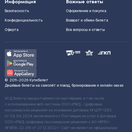
Информация
Важные ответы
Безопасность
Оформление и покупка
Конфиденциальность
Возврат и обмен билета
Оферта
Все вопросы и ответы
©
2011–2026
Купибилет
Дешёвые билеты на самолёт и поезд, бронирование и онлайн-заказ
Ж/Д билеты предоставляются партнёрами, в том числе
с использованием веб-системы ООО «РЖД – Цифровые
пассажирские решения» на основании договора № ЦПР-1282
от 04.04.2024 заключенного с Поставщиком услуг и Договора
ООО «РЖД-Цифровые пассажирские решения» c АО «ФПК»
№ ФПК-22-316 от 27.12.2022 г. Сайт не является официальным