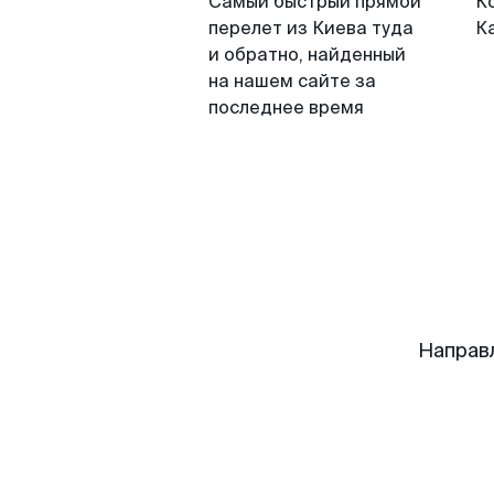
Самый быстрый прямой
К
перелет из Киева туда
К
и обратно, найденный
на нашем сайте за
последнее время
Направ