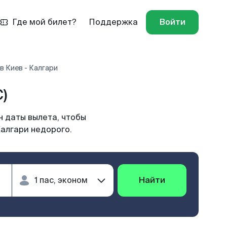
Где мой билет?
Поддержка
Войти
в Киев - Калгари
)
н даты вылета, чтобы
Калгари недорого.
Найти