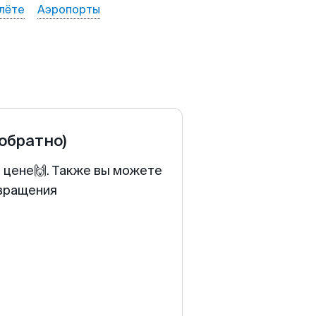
лёте
Аэропорты
 обратно)
й цене🙌. Также вы можете
звращения