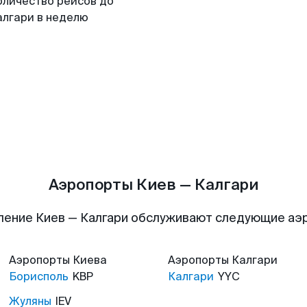
оличество рейсов до
алгари в неделю
Аэропорты Киев — Калгари
ление Киев — Калгари обслуживают следующие аэ
Аэропорты
Киева
Аэропорты
Калгари
Борисполь
KBP
Калгари
YYC
Жуляны
IEV