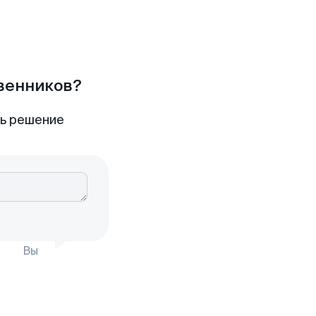
твенников?
ть решение
Вы