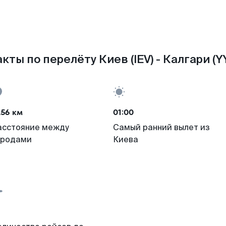
кты по перелёту Киев (IEV) - Калгари (Y
256 км
01:00
асстояние между
Самый ранний вылет из
ородами
Киева