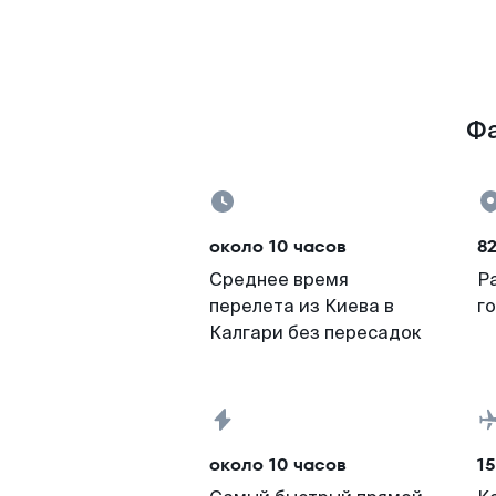
Фа
около 10 часов
8
Среднее время
Р
перелета из Киева в
г
Калгари без пересадок
около 10 часов
15