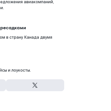
редложения авиакомпаний,
и.
пересадками
ом в страну Канада двумя
йсы и лоукосты.