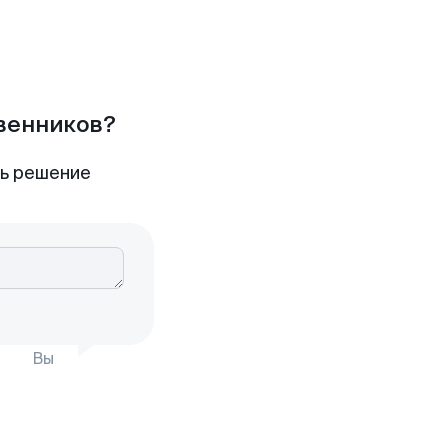
твенников?
ть решение
Вы