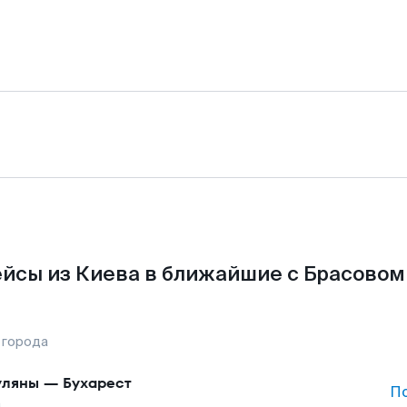
йсы из Киева в ближайшие с Брасовом
 города
уляны
—
Бухарест
П
а