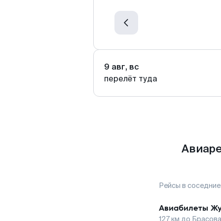
9 авг, вс
перелёт туда
Авиаре
Рейсы в соседние
Авиабилеты
Ж
127
км до
Брасов