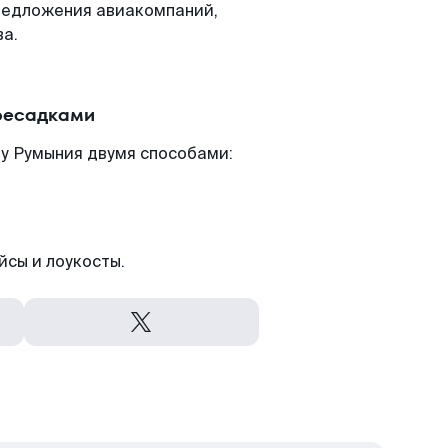
редложения авиакомпаний,
ва.
ересадками
ну Румыния двумя способами:
йсы и лоукосты.