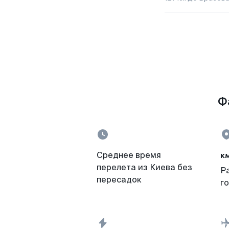
Ф
к
Среднее время
перелета из Киева без
Р
пересадок
г