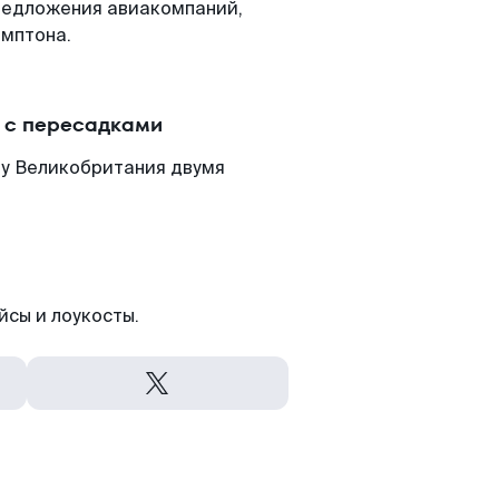
редложения авиакомпаний,
емптона.
и с пересадками
ну Великобритания двумя
йсы и лоукосты.