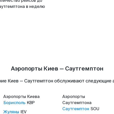
оличество рейсов до
аутгемптона в неделю
Аэропорты Киев — Саутгемптон
ние Киев — Саутгемптон обслуживают следующие 
Аэропорты
Киева
Аэропорты
Борисполь
KBP
Саутгемптона
Саутгемптон
SOU
Жуляны
IEV