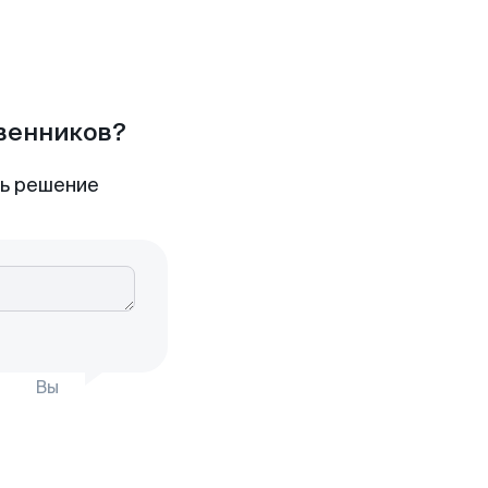
твенников?
ть решение
Вы