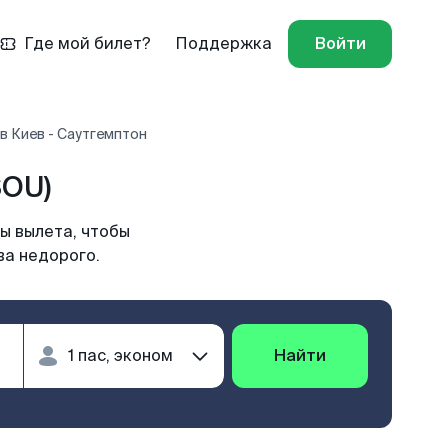
Где мой билет?
Поддержка
Войти
в Киев - Саутгемптон
SOU)
ы вылета, чтобы
ва недорого.
Найти