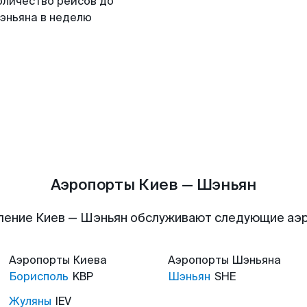
оличество рейсов до
эньяна в неделю
Аэропорты Киев — Шэньян
ление Киев — Шэньян обслуживают следующие аэ
Аэропорты
Киева
Аэропорты
Шэньяна
Борисполь
KBP
Шэньян
SHE
Жуляны
IEV