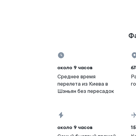
Фа
около 9 часов
67
Среднее время
Р
перелета из Киева в
г
Шэньян без пересадок
около 9 часов
15