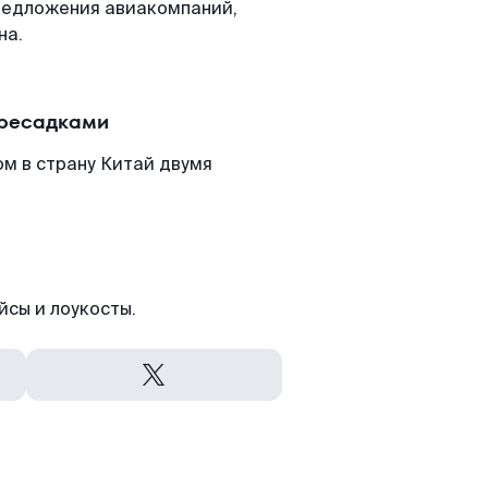
редложения авиакомпаний,
на.
ересадками
м в страну Китай двумя
йсы и лоукосты.