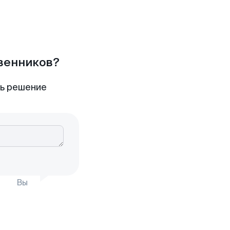
твенников?
ть решение
Вы