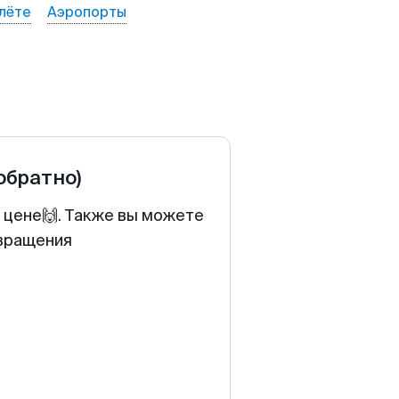
лёте
Аэропорты
 обратно)
й цене🙌. Также вы можете
звращения