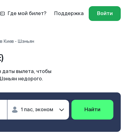
Где мой билет?
Поддержка
Войти
в Киев - Шэньян
)
 даты вылета, чтобы
Шэньян недорого.
Найти