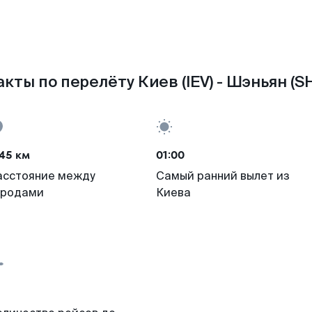
кты по перелёту Киев (IEV) - Шэньян (S
45 км
01:00
асстояние между
Самый ранний вылет из
ородами
Киева