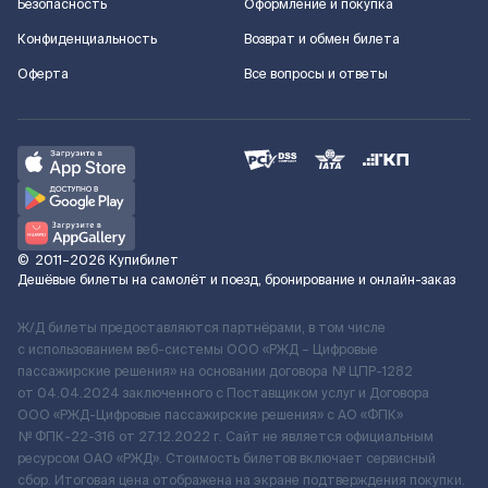
Безопасность
Оформление и покупка
Конфиденциальность
Возврат и обмен билета
Оферта
Все вопросы и ответы
©
2011–2026
Купибилет
Дешёвые билеты на самолёт и поезд, бронирование и онлайн-заказ
Ж/Д билеты предоставляются партнёрами, в том числе
с использованием веб-системы ООО «РЖД – Цифровые
пассажирские решения» на основании договора № ЦПР-1282
от 04.04.2024 заключенного с Поставщиком услуг и Договора
ООО «РЖД-Цифровые пассажирские решения» c АО «ФПК»
№ ФПК-22-316 от 27.12.2022 г. Сайт не является официальным
ресурсом ОАО «РЖД». Стоимость билетов включает сервисный
сбор. Итоговая цена отображена на экране подтверждения покупки.