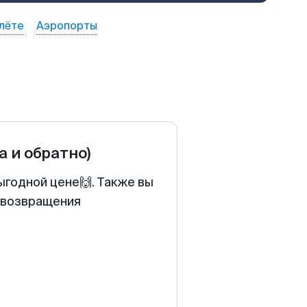
лёте
Аэропорты
а и обратно)
ыгодной цене🙌. Также вы
у возвращения