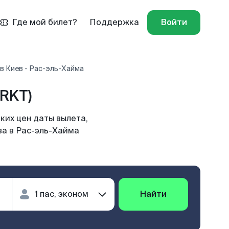
Где мой билет?
Поддержка
Войти
в Киев - Рас-эль-Хайма
RKT)
ких цен даты вылета,
ва в Рас-эль-Хайма
Найти