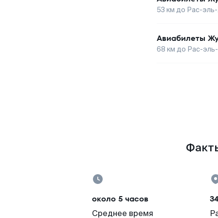
53
км до
Рас-эль
Авиабилеты
Ж
68
км до
Рас-эль
Факты
около 5 часов
3
Среднее время
Р