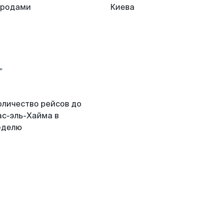
ородами
Киева
оличество рейсов до
ас-эль-Хайма в
еделю