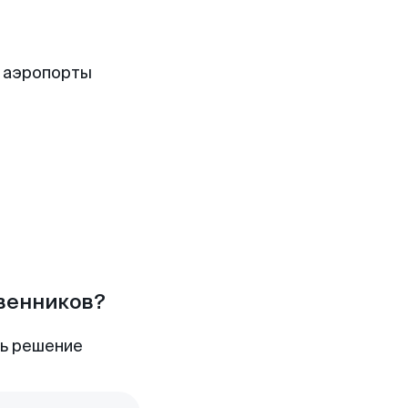
 аэропорты
твенников?
ть решение