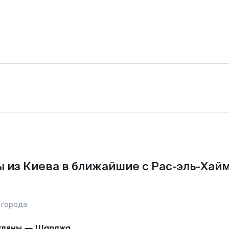
 из Киева в ближайшие с Рас-эль-Хай
 города
уляны
—
Шарджа