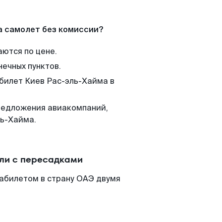
а самолет без комиссии?
аются по цене.
нечных пунктов.
 билет Киев Рас-эль-Хайма в
редложения авиакомпаний,
ль-Хайма.
или с пересадками
иабилетом в страну ОАЭ двумя