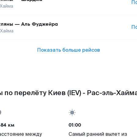
П
-Хайма
уляны
—
Аль Фуджейра
П
-Хайма
Показать больше рейсов
 по перелёту Киев (IEV) - Рас-эль-Хайма
484 км
01:00
асстояние между
Самый ранний вылет из