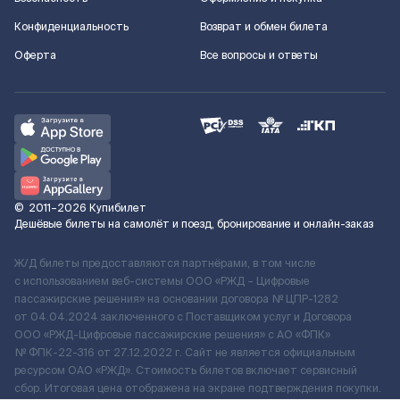
Конфиденциальность
Возврат и обмен билета
Оферта
Все вопросы и ответы
©
2011–2026
Купибилет
Дешёвые билеты на самолёт и поезд, бронирование и онлайн-заказ
Ж/Д билеты предоставляются партнёрами, в том числе
с использованием веб-системы ООО «РЖД – Цифровые
пассажирские решения» на основании договора № ЦПР-1282
от 04.04.2024 заключенного с Поставщиком услуг и Договора
ООО «РЖД-Цифровые пассажирские решения» c АО «ФПК»
№ ФПК-22-316 от 27.12.2022 г. Сайт не является официальным
ресурсом ОАО «РЖД». Стоимость билетов включает сервисный
сбор. Итоговая цена отображена на экране подтверждения покупки.