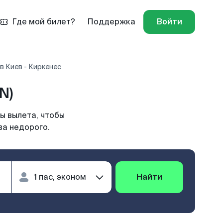
Где мой билет?
Поддержка
Войти
в Киев - Киркенес
N)
ы вылета, чтобы
ва недорого.
Найти