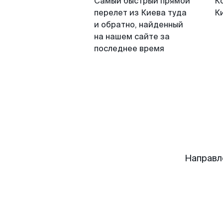
Самый быстрый прямой
К
перелет из Киева туда
К
и обратно, найденный
на нашем сайте за
последнее время
Направл