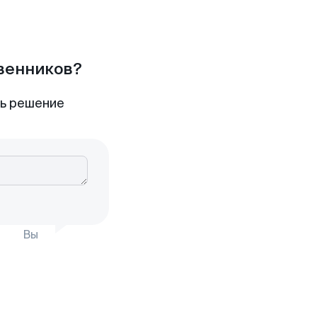
твенников?
ть решение
Вы