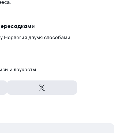
неса.
 пересадками
у Норвегия двумя способами:
йсы и лоукосты.