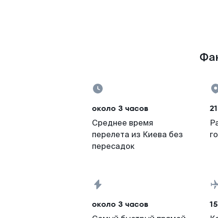
Фак
около 3 часов
21
Среднее время
Р
перелета из Киева без
г
пересадок
около 3 часов
15