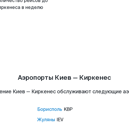
оличество рейсов до
иркенеса в неделю
Аэропорты Киев — Киркенес
ение Киев — Киркенес обслуживают следующие а
Борисполь
KBP
Жуляны
IEV