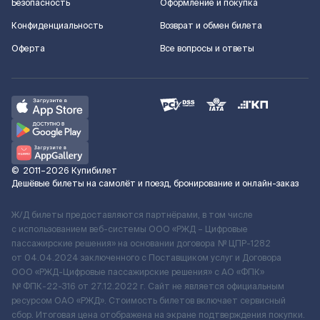
Безопасность
Оформление и покупка
Конфиденциальность
Возврат и обмен билета
Оферта
Все вопросы и ответы
©
2011–2026
Купибилет
Дешёвые билеты на самолёт и поезд, бронирование и онлайн-заказ
Ж/Д билеты предоставляются партнёрами, в том числе
с использованием веб-системы ООО «РЖД – Цифровые
пассажирские решения» на основании договора № ЦПР-1282
от 04.04.2024 заключенного с Поставщиком услуг и Договора
ООО «РЖД-Цифровые пассажирские решения» c АО «ФПК»
№ ФПК-22-316 от 27.12.2022 г. Сайт не является официальным
ресурсом ОАО «РЖД». Стоимость билетов включает сервисный
сбор. Итоговая цена отображена на экране подтверждения покупки.