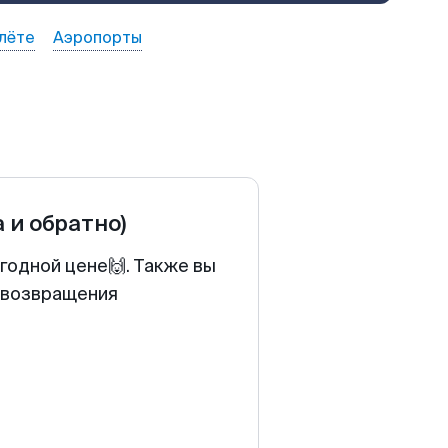
лёте
Аэропорты
а и обратно)
годной цене🙌. Также вы
у возвращения