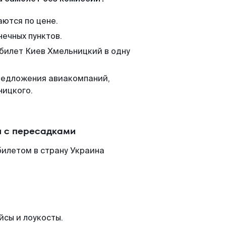
аются по цене.
нечных пунктов.
 билет Киев Хмельницкий в одну
редложения авиакомпаний,
ницкого.
и с пересадками
билетом в страну Украина
йсы и лоукосты.