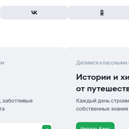
ом
Делимся классными
Истории и х
от путешест
, заботливые
Каждый день строим
та
собственные знания
Читать блог