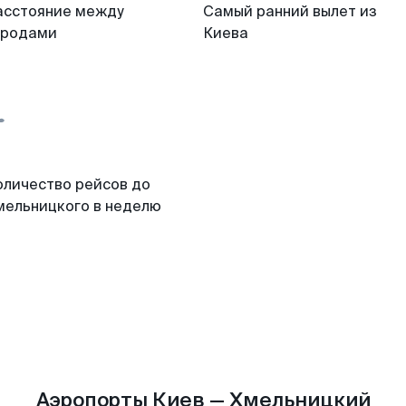
асстояние между
Самый ранний вылет из
ородами
Киева
оличество рейсов до
мельницкого в неделю
Аэропорты Киев — Хмельницкий