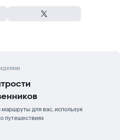
 идеями
итрости
венников
 маршруты для вас, используя
 о путешествиях