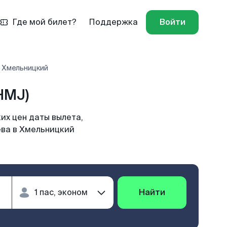
Где мой билет?
Поддержка
Войти
- Хмельницкий
HMJ)
их цен даты вылета,
ева в Хмельницкий
Найти