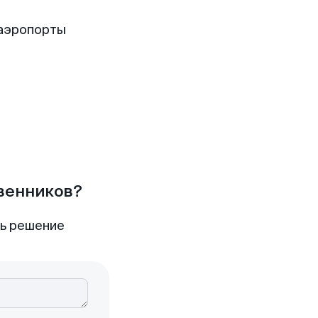
 аэропорты
твенников?
ть решение