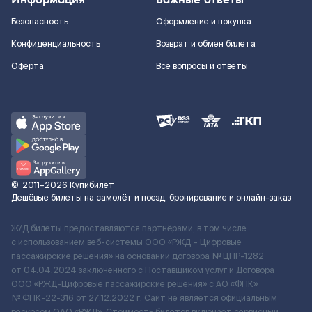
Безопасность
Оформление и покупка
Конфиденциальность
Возврат и обмен билета
Оферта
Все вопросы и ответы
©
2011–2026
Купибилет
Дешёвые билеты на самолёт и поезд, бронирование и онлайн-заказ
Ж/Д билеты предоставляются партнёрами, в том числе
с использованием веб-системы ООО «РЖД – Цифровые
пассажирские решения» на основании договора № ЦПР-1282
от 04.04.2024 заключенного с Поставщиком услуг и Договора
ООО «РЖД-Цифровые пассажирские решения» c АО «ФПК»
№ ФПК-22-316 от 27.12.2022 г. Сайт не является официальным