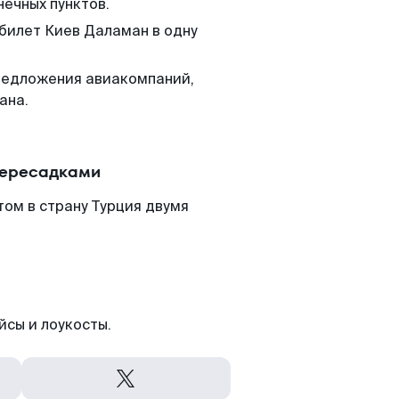
нечных пунктов.
 билет Киев Даламан в одну
редложения авиакомпаний,
ана.
пересадками
ом в страну Турция двумя
йсы и лоукосты.