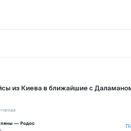
сы из Киева в ближайшие с Даламано
 города
уляны
—
Родос
П
а