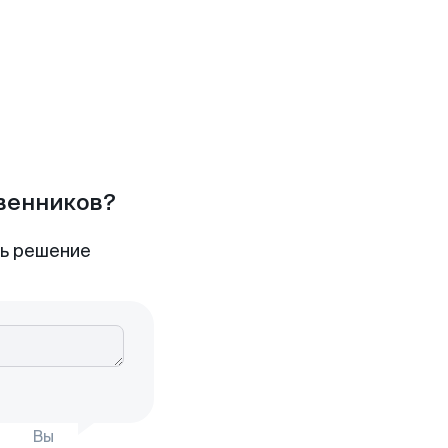
твенников?
ть решение
Вы