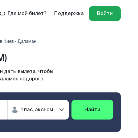
Где мой билет?
Поддержка
Войти
в Киев - Даламан
M)
н даты вылета, чтобы
Даламан недорого.
Найти