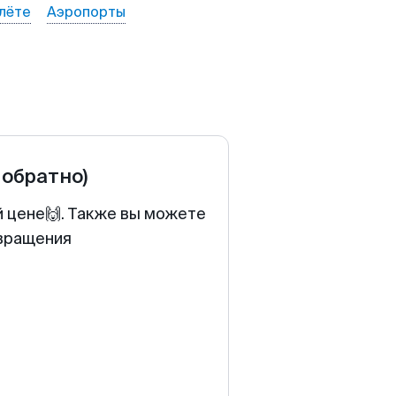
лёте
Аэропорты
 обратно)
й цене🙌. Также вы можете
звращения