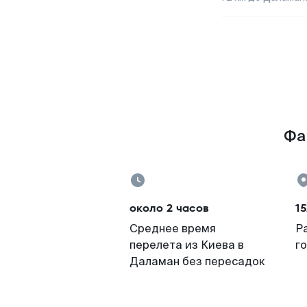
Фа
около 2 часов
15
Среднее время
Р
перелета из Киева в
г
Даламан без пересадок