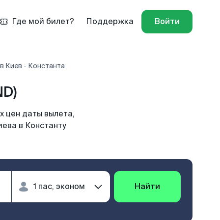
Где мой билет?
Поддержка
Войти
в Киев - Константа
ND)
х цен даты вылета,
иева в Константу
Найти