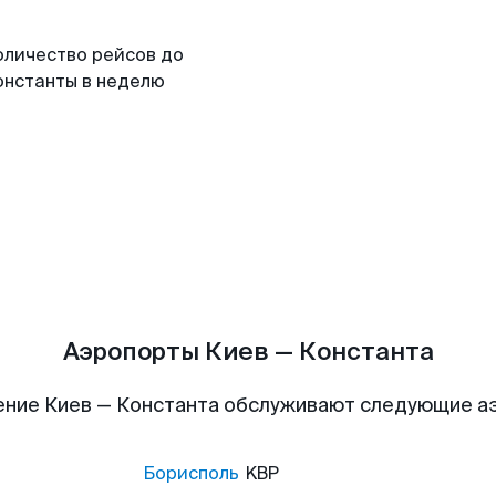
оличество рейсов до
онстанты в неделю
Аэропорты Киев — Константа
ение Киев — Константа обслуживают следующие а
Борисполь
KBP