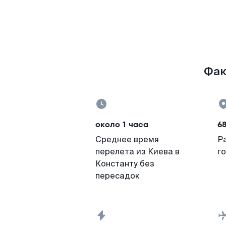
Фак
около 1 часа
6
Среднее время
Р
перелета из Киева в
г
Константу без
пересадок