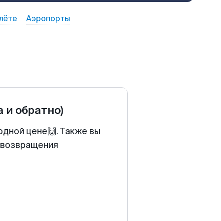
лёте
Аэропорты
а и обратно)
одной цене🙌. Также вы
у возвращения