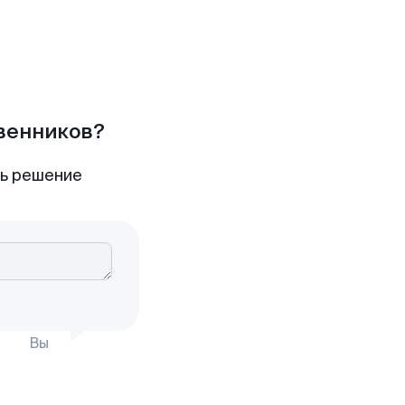
твенников?
ть решение
Вы