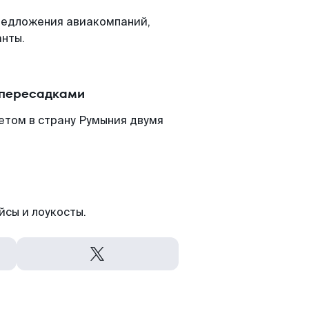
редложения авиакомпаний,
анты.
 пересадками
етом в страну Румыния двумя
йсы и лоукосты.