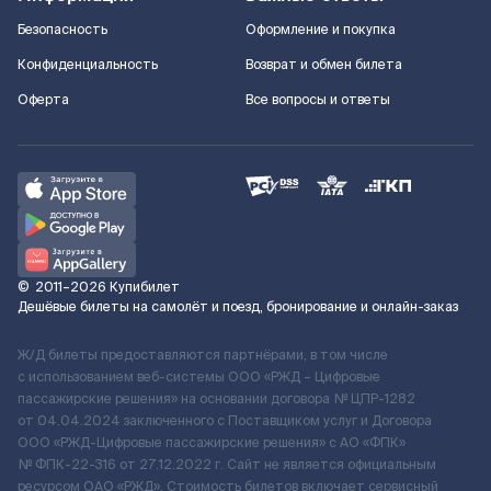
Безопасность
Оформление и покупка
Конфиденциальность
Возврат и обмен билета
Оферта
Все вопросы и ответы
©
2011–2026
Купибилет
Дешёвые билеты на самолёт и поезд, бронирование и онлайн-заказ
Ж/Д билеты предоставляются партнёрами, в том числе
с использованием веб-системы ООО «РЖД – Цифровые
пассажирские решения» на основании договора № ЦПР-1282
от 04.04.2024 заключенного с Поставщиком услуг и Договора
ООО «РЖД-Цифровые пассажирские решения» c АО «ФПК»
№ ФПК-22-316 от 27.12.2022 г. Сайт не является официальным
ресурсом ОАО «РЖД». Стоимость билетов включает сервисный