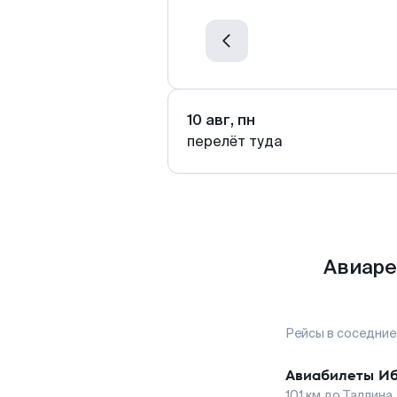
10 авг, пн
перелёт туда
Авиаре
Рейсы в соседние
Авиабилеты
И
101
км до
Таллина