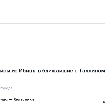
йсы из Ибицы в ближайшие с Таллином
 города
бица
—
Хельсинки