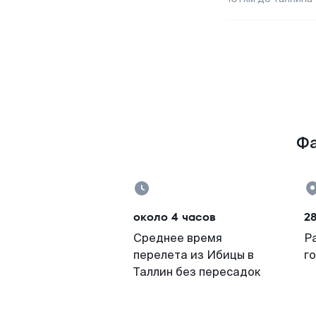
Фа
около 4 часов
28
Среднее время
Р
перелета из Ибицы в
г
Таллин без пересадок