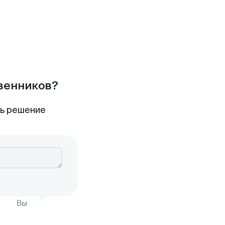
твенников?
ть решение
Вы