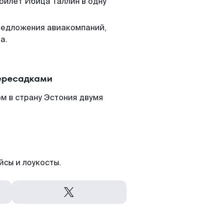
 билет Ибица Таллин в одну
редложения авиакомпаний,
а.
пересадками
м в страну Эстония двумя
йсы и лоукосты.