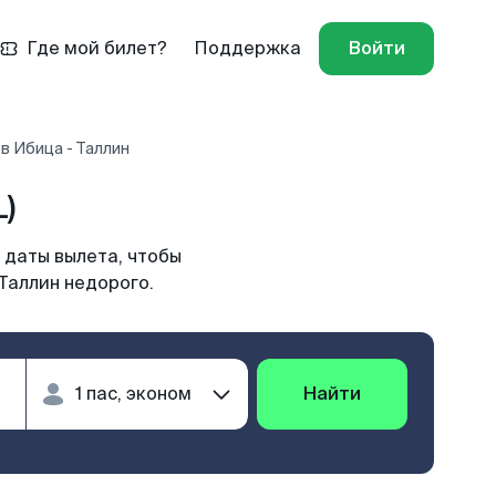
Где мой билет?
Поддержка
Войти
в Ибица - Таллин
)
 даты вылета, чтобы
Таллин недорого.
Найти