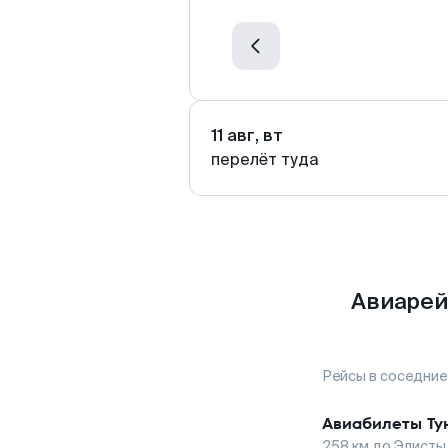
11 авг, вт
перелёт туда
Авиарей
Рейсы в соседние
Авиабилеты
Ту
258
км до
Элисты