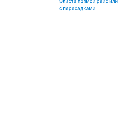
Элиста прямой рейс или
с пересадками