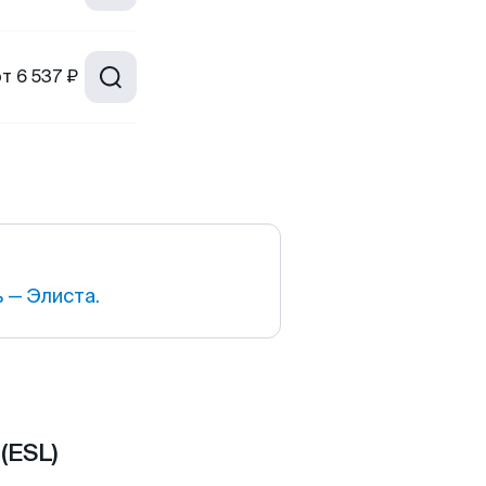
от
6 537 ₽
 — Элиста.
(ESL)