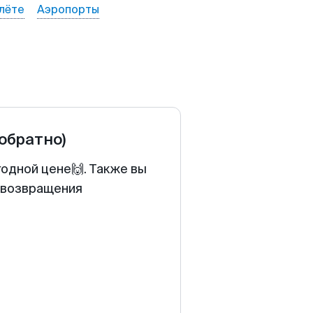
лёте
Аэропорты
 обратно)
годной цене🙌. Также вы
у возвращения