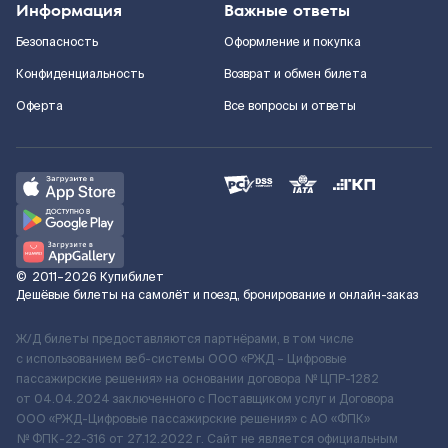
Информация
Важные ответы
Безопасность
Оформление и покупка
Конфиденциальность
Возврат и обмен билета
Оферта
Все вопросы и ответы
©
2011–2026
Купибилет
Дешёвые билеты на самолёт и поезд, бронирование и онлайн-заказ
Ж/Д билеты предоставляются партнёрами, в том числе
с использованием веб-системы ООО «РЖД – Цифровые
пассажирские решения» на основании договора № ЦПР-1282
от 04.04.2024 заключенного с Поставщиком услуг и Договора
ООО «РЖД-Цифровые пассажирские решения» c АО «ФПК»
№ ФПК-22-316 от 27.12.2022 г. Сайт не является официальным