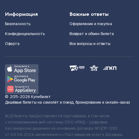
Информация
Важные ответы
Безопасность
Оформление и покупка
Конфиденциальность
Возврат и обмен билета
Оферта
Все вопросы и ответы
©
2011–2026
Купибилет
Дешёвые билеты на самолёт и поезд, бронирование и онлайн-заказ
Ж/Д билеты предоставляются партнёрами, в том числе
с использованием веб-системы ООО «РЖД – Цифровые
пассажирские решения» на основании договора № ЦПР-1282
от 04.04.2024 заключенного с Поставщиком услуг и Договора