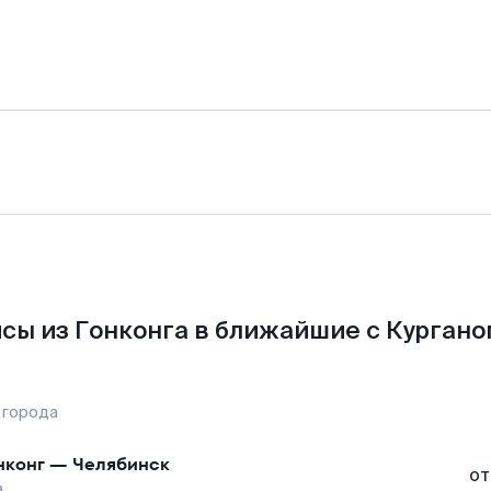
сы из Гонконга в ближайшие с Кургано
 города
нконг
—
Челябинск
от
а