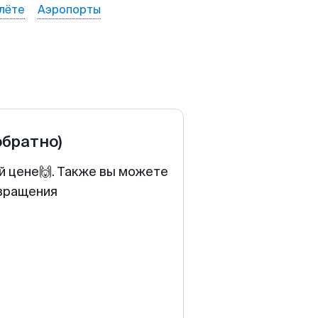
лёте
Аэропорты
обратно)
ой цене🙌. Также вы можете
звращения