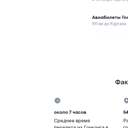
Авиабилеты
Го
191
км до
Кургана
Фак
около 7 часов
5
Среднее время
Р
перелета из Гонконга в
г