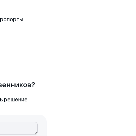
эропорты
твенников?
ть решение