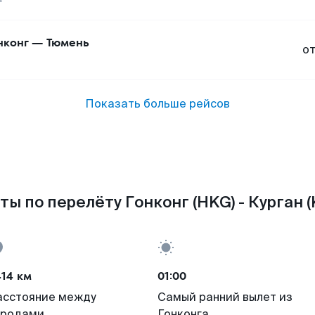
нконг
—
Тюмень
о
Показать больше рейсов
ты по перелёту Гонконг (HKG) - Курган (
414 км
01:00
асстояние между
Самый ранний вылет из
ородами
Гонконга