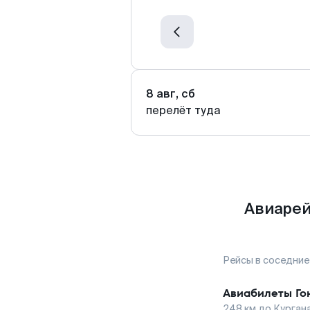
8 авг, сб
перелёт туда
Авиарей
Рейсы в соседние
Авиабилеты
Го
248
км до
Курган