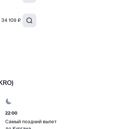
т
34 109 ₽
KRO)
22:00
Самый поздний вылет
до Кургана