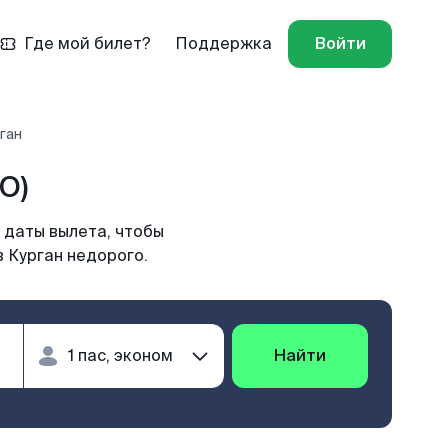
Где мой билет?
Поддержка
Войти
ган
O)
 даты вылета, чтобы
в Курган недорого.
Найти