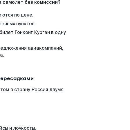
а самолет без комиссии?
аются по цене.
нечных пунктов.
билет Гонконг Курган в одну
редложения авиакомпаний,
а.
 пересадками
том в страну Россия двумя
йсы и лоукосты.