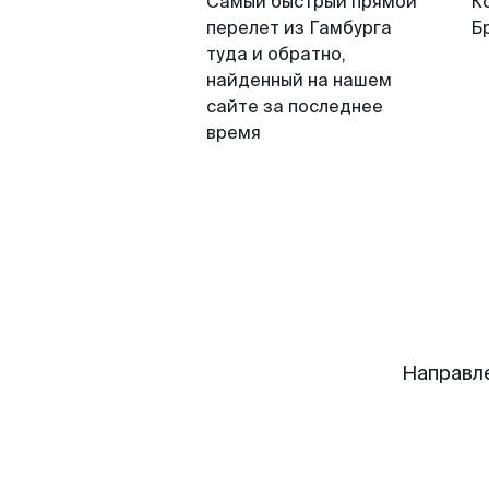
Самый быстрый прямой
К
перелет из Гамбурга
Б
туда и обратно,
найденный на нашем
сайте за последнее
время
Направл