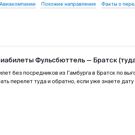
Авиакомпании
Похожие направления
Факты о пере
виабилеты
Фульсбюттель
—
Братск
(туд
илет без посредников из Гамбурга в Братск по выг
ть перелет туда и обратно, если уже знаете дат