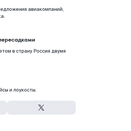
редложения авиакомпаний,
а.
 пересадками
етом в страну Россия двумя
йсы и лоукосты.