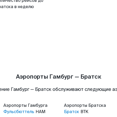
оличество рейсов до
ратска в неделю
Аэропорты Гамбург — Братск
ение Гамбург — Братск обслуживают следующие а
Аэропорты
Гамбурга
Аэропорты
Братска
Фульсбюттель
HAM
Братск
BTK