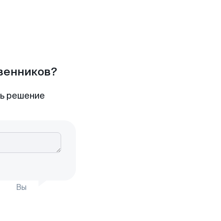
твенников?
ть решение
Вы