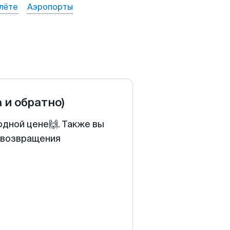
лёте
Аэропорты
а и обратно)
одной цене🙌. Также вы
у возвращения