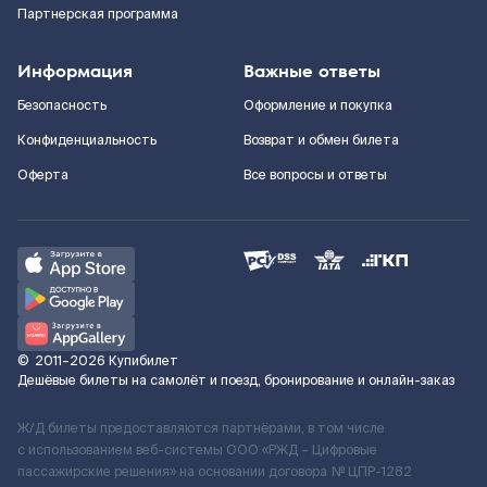
Партнерская программа
Информация
Важные ответы
Безопасность
Оформление и покупка
Конфиденциальность
Возврат и обмен билета
Оферта
Все вопросы и ответы
©
2011–2026
Купибилет
Дешёвые билеты на самолёт и поезд, бронирование и онлайн-заказ
Ж/Д билеты предоставляются партнёрами, в том числе
с использованием веб-системы ООО «РЖД – Цифровые
пассажирские решения» на основании договора № ЦПР-1282