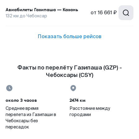
Авиабилеты
Газипаша
—
Казань
от
16 661 ₽
132
км до
Чебоксар
Показать больше рейсов
Факты по перелёту Газипаша (GZP) -
Чебоксары (CSY)
около 3 часов
2474 км
Среднее время
Расстояние между
перелета из Газипаши в
городами
Чебоксары без
пересадок