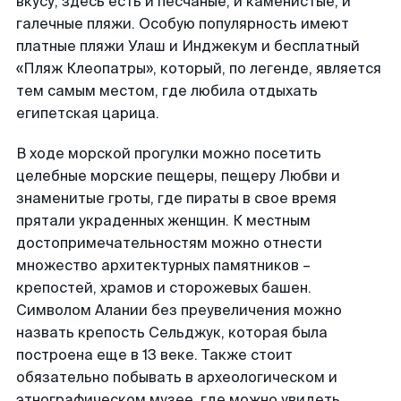
вкусу, здесь есть и песчаные, и каменистые, и
галечные пляжи. Особую популярность имеют
платные пляжи Улаш и Инджекум и бесплатный
«Пляж Клеопатры», который, по легенде, является
тем самым местом, где любила отдыхать
египетская царица.
В ходе морской прогулки можно посетить
целебные морские пещеры, пещеру Любви и
знаменитые гроты, где пираты в свое время
прятали украденных женщин. К местным
достопримечательностям можно отнести
множество архитектурных памятников –
крепостей, храмов и сторожевых башен.
Символом Алании без преувеличения можно
назвать крепость Сельджук, которая была
построена еще в 13 веке. Также стоит
обязательно побывать в археологическом и
этнографическом музее, где можно увидеть