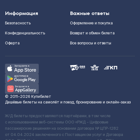
Информация
Важные ответы
Безопасность
Оформление и покупка
Конфиденциальность
Возврат и обмен билета
Оферта
Все вопросы и ответы
©
2011–2026
Купибилет
Дешёвые билеты на самолёт и поезд, бронирование и онлайн-заказ
Ж/Д билеты предоставляются партнёрами, в том числе
с использованием веб-системы ООО «РЖД – Цифровые
пассажирские решения» на основании договора № ЦПР-1282
от 04.04.2024 заключенного с Поставщиком услуг и Договора