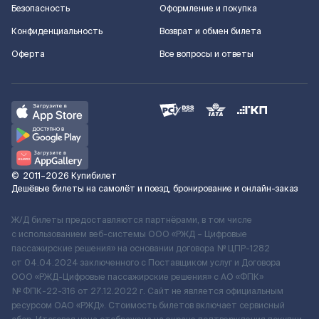
Безопасность
Оформление и покупка
Конфиденциальность
Возврат и обмен билета
Оферта
Все вопросы и ответы
©
2011–2026
Купибилет
Дешёвые билеты на самолёт и поезд, бронирование и онлайн-заказ
Ж/Д билеты предоставляются партнёрами, в том числе
с использованием веб-системы ООО «РЖД – Цифровые
пассажирские решения» на основании договора № ЦПР-1282
от 04.04.2024 заключенного с Поставщиком услуг и Договора
ООО «РЖД-Цифровые пассажирские решения» c АО «ФПК»
№ ФПК-22-316 от 27.12.2022 г. Сайт не является официальным
ресурсом ОАО «РЖД». Стоимость билетов включает сервисный