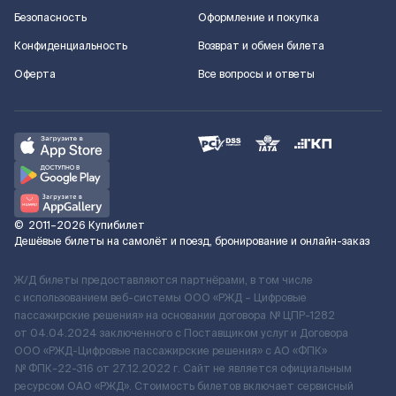
Безопасность
Оформление и покупка
Конфиденциальность
Возврат и обмен билета
Оферта
Все вопросы и ответы
©
2011–2026
Купибилет
Дешёвые билеты на самолёт и поезд, бронирование и онлайн-заказ
Ж/Д билеты предоставляются партнёрами, в том числе
с использованием веб-системы ООО «РЖД – Цифровые
пассажирские решения» на основании договора № ЦПР-1282
от 04.04.2024 заключенного с Поставщиком услуг и Договора
ООО «РЖД-Цифровые пассажирские решения» c АО «ФПК»
№ ФПК-22-316 от 27.12.2022 г. Сайт не является официальным
ресурсом ОАО «РЖД». Стоимость билетов включает сервисный