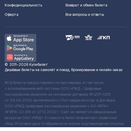
Конфиденциальность
Возврат и обмен билета
Оферта
Все вопросы и ответы
©
2011–2026
Купибилет
Дешёвые билеты на самолёт и поезд, бронирование и онлайн-заказ
Ж/Д билеты предоставляются партнёрами, в том числе
с использованием веб-системы ООО «РЖД – Цифровые
пассажирские решения» на основании договора № ЦПР-1282
от 04.04.2024 заключенного с Поставщиком услуг и Договора
ООО «РЖД-Цифровые пассажирские решения» c АО «ФПК»
№ ФПК-22-316 от 27.12.2022 г. Сайт не является официальным
ресурсом ОАО «РЖД». Стоимость билетов включает сервисный
сбор. Итоговая цена отображена на экране подтверждения покупки.
По вопросам рассмотрения обращений, жалоб, претензий граждан