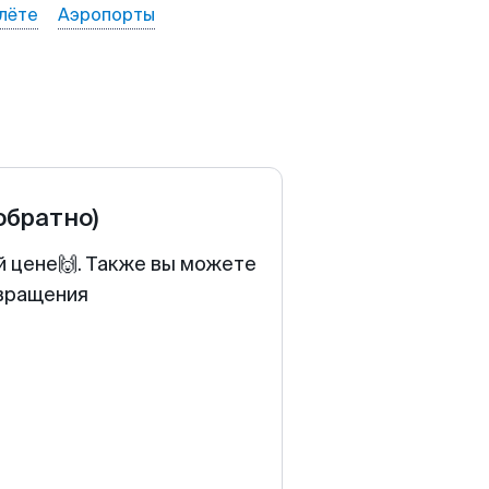
лёте
Аэропорты
 обратно)
й цене🙌. Также вы можете
звращения