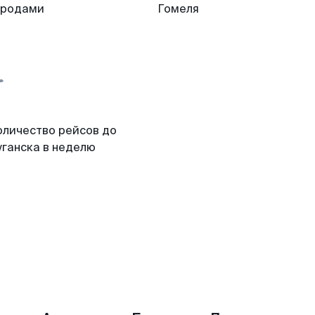
ородами
Гомеля
оличество рейсов до
уганска в неделю