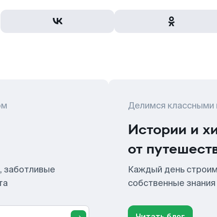
ом
Делимся классными
Истории и х
от путешест
, заботливые
Каждый день строим
та
собственные знания
Читать блог