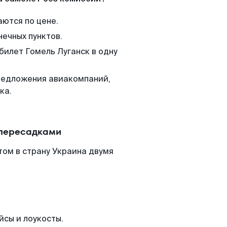
аются по цене.
нечных пунктов.
билет Гомель Луганск в одну
редложения авиакомпаний,
ка.
 пересадками
том в страну Украина двумя
йсы и лоукосты.