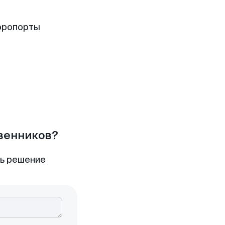
эропорты
твенников?
ть решение