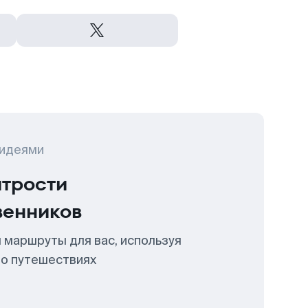
 идеями
итрости
венников
 маршруты для вас, используя
 о путешествиях