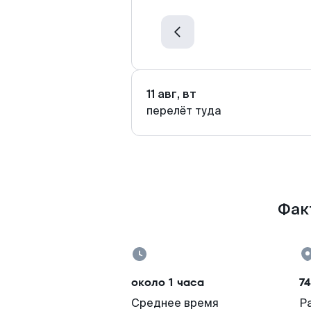
11 авг, вт
перелёт туда
Факт
около 1 часа
74
Среднее время
Р