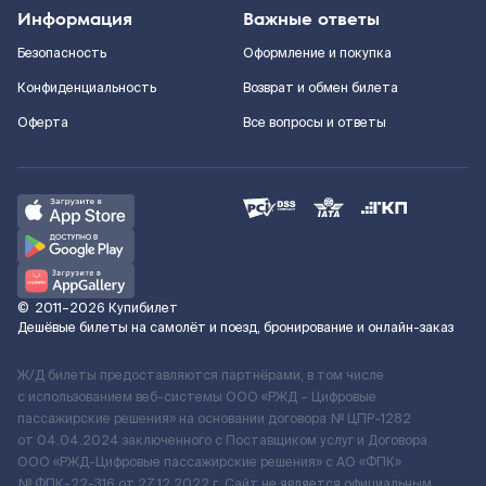
Информация
Важные ответы
Безопасность
Оформление и покупка
Конфиденциальность
Возврат и обмен билета
Оферта
Все вопросы и ответы
©
2011–2026
Купибилет
Дешёвые билеты на самолёт и поезд, бронирование и онлайн-заказ
Ж/Д билеты предоставляются партнёрами, в том числе
с использованием веб-системы ООО «РЖД – Цифровые
пассажирские решения» на основании договора № ЦПР-1282
от 04.04.2024 заключенного с Поставщиком услуг и Договора
ООО «РЖД-Цифровые пассажирские решения» c АО «ФПК»
№ ФПК-22-316 от 27.12.2022 г. Сайт не является официальным