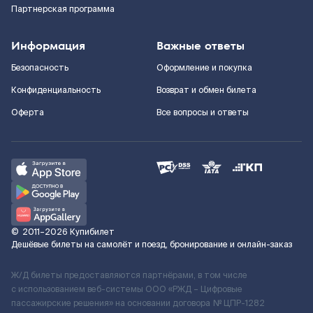
Партнерская программа
Информация
Важные ответы
Безопасность
Оформление и покупка
Конфиденциальность
Возврат и обмен билета
Оферта
Все вопросы и ответы
©
2011–2026
Купибилет
Дешёвые билеты на самолёт и поезд, бронирование и онлайн-заказ
Ж/Д билеты предоставляются партнёрами, в том числе
с использованием веб-системы ООО «РЖД – Цифровые
пассажирские решения» на основании договора № ЦПР-1282