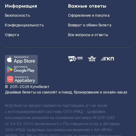
Информация
Важные ответы
Безопасность
Оформление и покупка
Конфиденциальность
Возврат и обмен билета
Оферта
Все вопросы и ответы
©
2011–2026
Купибилет
Дешёвые билеты на самолёт и поезд, бронирование и онлайн-заказ
Ж/Д билеты предоставляются партнёрами, в том числе
с использованием веб-системы ООО «РЖД – Цифровые
пассажирские решения» на основании договора № ЦПР-1282
от 04.04.2024 заключенного с Поставщиком услуг и Договора
ООО «РЖД-Цифровые пассажирские решения» c АО «ФПК»