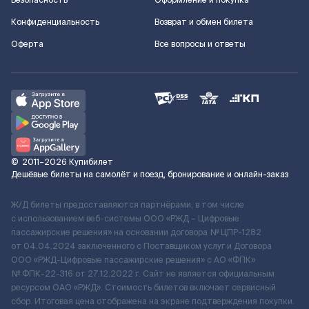
Безопасность
Оформление и покупка
Конфиденциальность
Возврат и обмен билета
Оферта
Все вопросы и ответы
©
2011–2026
Купибилет
Дешёвые билеты на самолёт и поезд, бронирование и онлайн-заказ
Ж/Д билеты предоставляются партнёрами, в том числе
с использованием веб-системы ООО «РЖД – Цифровые
пассажирские решения» на основании договора № ЦПР-1282
от 04.04.2024 заключенного с Поставщиком услуг и Договора
ООО «РЖД-Цифровые пассажирские решения» c АО «ФПК»
№ ФПК-22-316 от 27.12.2022 г. Сайт не является официальным
ресурсом ОАО «РЖД». Стоимость билетов включает сервисный
сбор. Итоговая цена отображена на экране подтверждения покупки.