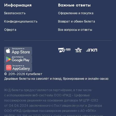
Информация
Важные ответы
Безопасность
Оформление и покупка
Конфиденциальность
Возврат и обмен билета
Оферта
Все вопросы и ответы
©
2011–2026
Купибилет
Дешёвые билеты на самолёт и поезд, бронирование и онлайн-заказ
Ж/Д билеты предоставляются партнёрами, в том числе
с использованием веб-системы ООО «РЖД – Цифровые
пассажирские решения» на основании договора № ЦПР-1282
от 04.04.2024 заключенного с Поставщиком услуг и Договора
ООО «РЖД-Цифровые пассажирские решения» c АО «ФПК»