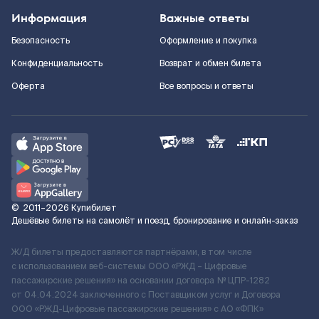
Информация
Важные ответы
Безопасность
Оформление и покупка
Конфиденциальность
Возврат и обмен билета
Оферта
Все вопросы и ответы
©
2011–2026
Купибилет
Дешёвые билеты на самолёт и поезд, бронирование и онлайн-заказ
Ж/Д билеты предоставляются партнёрами, в том числе
с использованием веб-системы ООО «РЖД – Цифровые
пассажирские решения» на основании договора № ЦПР-1282
от 04.04.2024 заключенного с Поставщиком услуг и Договора
ООО «РЖД-Цифровые пассажирские решения» c АО «ФПК»