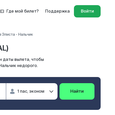
Где мой билет?
Поддержка
Войти
 Элиста - Нальчик
AL)
н даты вылета, чтобы
Нальчик недорого.
Найти