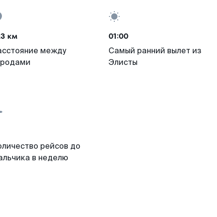
23 км
01:00
асстояние между
Самый ранний вылет из
ородами
Элисты
оличество рейсов до
альчика в неделю