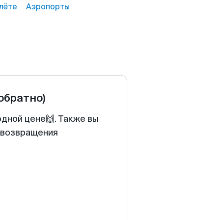
лёте
Аэропорты
 обратно)
одной цене🙌. Также вы
у возвращения