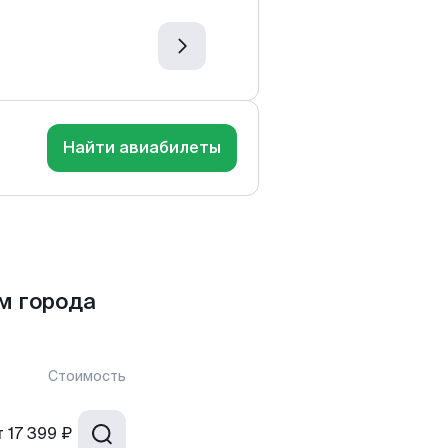
Найти авиабилеты
м города
Стоимость
т
17 399 ₽