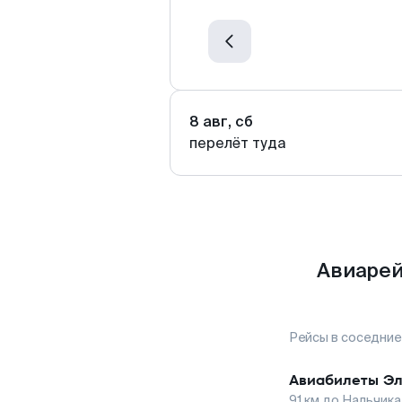
8 авг, сб
перелёт туда
Авиарей
Рейсы в соседние
Авиабилеты
Эл
91
км до
Нальчика