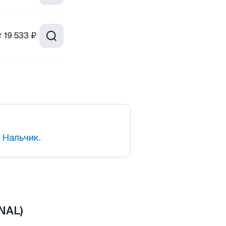
т
19 533 ₽
 Нальчик.
NAL)