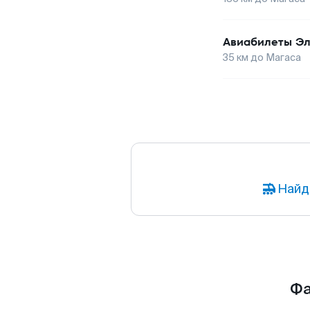
Авиабилеты
Эл
35
км до
Магаса
Найд
Фа