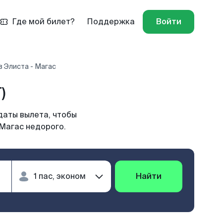
Где мой билет?
Поддержка
Войти
 Элиста - Магас
)
даты вылета, чтобы
 Магас недорого.
Найти