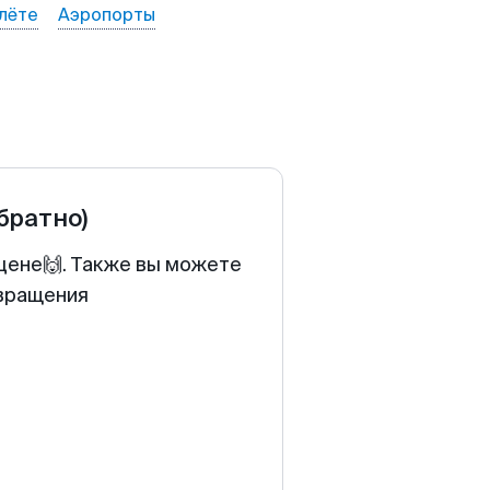
лёте
Аэропорты
обратно)
 цене🙌. Также вы можете
звращения