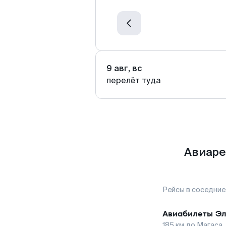
9 авг, вс
перелёт туда
Авиаре
Рейсы в соседние
Авиабилеты
Эл
185
км до
Магаса