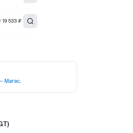
т
19 533 ₽
— Магас.
GT)