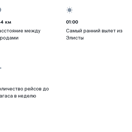
44 км
01:00
асстояние между
Самый ранний вылет из
ородами
Элисты
оличество рейсов до
агаса в неделю