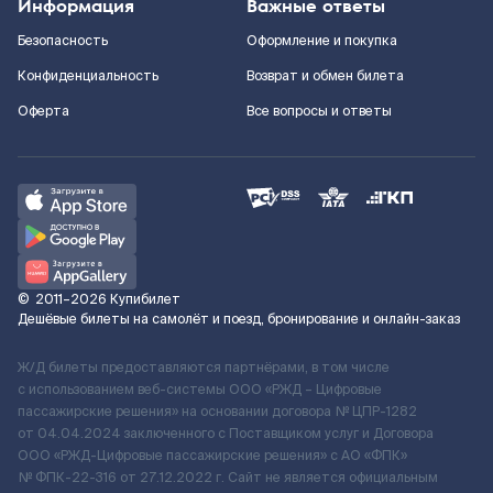
Информация
Важные ответы
Безопасность
Оформление и покупка
Конфиденциальность
Возврат и обмен билета
Оферта
Все вопросы и ответы
©
2011–2026
Купибилет
Дешёвые билеты на самолёт и поезд, бронирование и онлайн-заказ
Ж/Д билеты предоставляются партнёрами, в том числе
с использованием веб-системы ООО «РЖД – Цифровые
пассажирские решения» на основании договора № ЦПР-1282
от 04.04.2024 заключенного с Поставщиком услуг и Договора
ООО «РЖД-Цифровые пассажирские решения» c АО «ФПК»
№ ФПК-22-316 от 27.12.2022 г. Сайт не является официальным