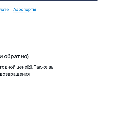
лёте
Аэропорты
 и обратно)
годной цене🙌. Также вы
у возвращения