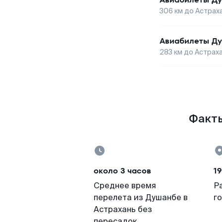
306
км до
Астрах
Авиабилеты
Д
283
км до
Астрах
Факты
около 3 часов
19
Среднее время
Р
перелета из Душанбе в
г
Астрахань без
пересадок