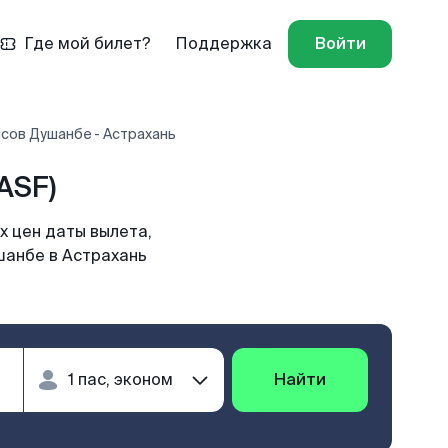
Где мой билет?
Поддержка
Войти
сов Душанбе - Астрахань
ASF)
х цен даты вылета,
шанбе в Астрахань
Найти