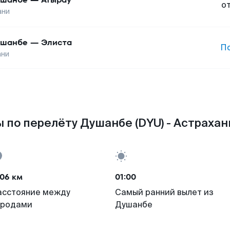
о
ани
ушанбе
—
Элиста
П
ани
 по перелёту Душанбе (DYU) - Астрахань
06 км
01:00
асстояние между
Самый ранний вылет из
ородами
Душанбе