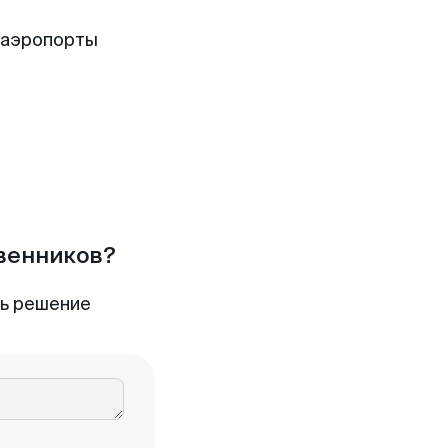
 аэропорты
твенников?
ть решение