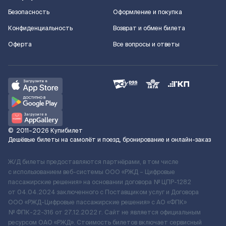
Безопасность
Оформление и покупка
Конфиденциальность
Возврат и обмен билета
Оферта
Все вопросы и ответы
©
2011–2026
Купибилет
Дешёвые билеты на самолёт и поезд, бронирование и онлайн-заказ
Ж/Д билеты предоставляются партнёрами, в том числе
с использованием веб-системы ООО «РЖД – Цифровые
пассажирские решения» на основании договора № ЦПР-1282
от 04.04.2024 заключенного с Поставщиком услуг и Договора
ООО «РЖД-Цифровые пассажирские решения» c АО «ФПК»
№ ФПК-22-316 от 27.12.2022 г. Сайт не является официальным
ресурсом ОАО «РЖД». Стоимость билетов включает сервисный