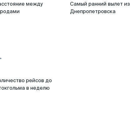
асстояние между
Самый ранний вылет из
ородами
Днепропетровска
оличество рейсов до
токгольма в неделю