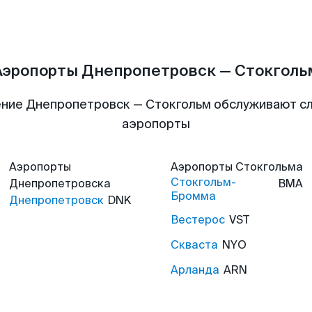
Аэропорты Днепропетровск — Стокголь
ние Днепропетровск — Стокгольм обслуживают 
аэропорты
Аэропорты
Аэропорты
Стокгольма
Стокгольм-
Днепропетровска
BMA
Бромма
Днепропетровск
DNK
Вестерос
VST
Скваста
NYO
Арланда
ARN