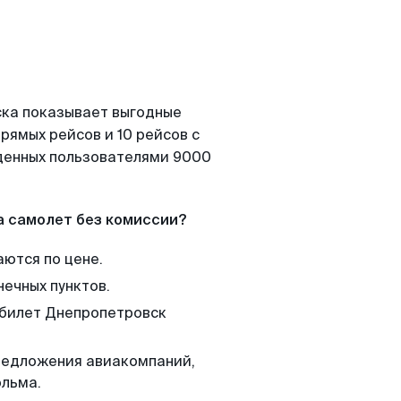
ска показывает выгодные
рямых рейсов и 10 рейсов с
йденных пользователями 9000
а самолет без комиссии?
аются по цене.
нечных пунктов.
 билет Днепропетровск
редложения авиакомпаний,
ольма.