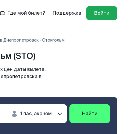
Где мой билет?
Поддержка
Войти
в Днепропетровск - Стокгольм
ьм (STO)
х цен даты вылета,
непропетровска в
Найти