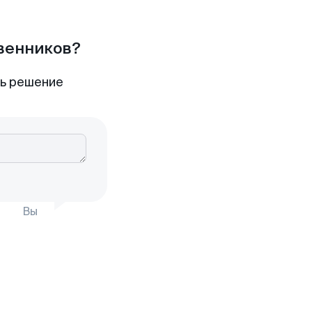
твенников?
ть решение
Вы