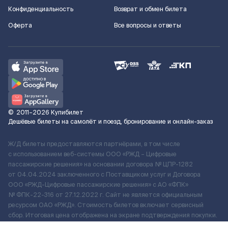
Конфиденциальность
Возврат и обмен билета
Оферта
Все вопросы и ответы
©
2011–2026
Купибилет
Дешёвые билеты на самолёт и поезд, бронирование и онлайн-заказ
Ж/Д билеты предоставляются партнёрами, в том числе
с использованием веб-системы ООО «РЖД – Цифровые
пассажирские решения» на основании договора № ЦПР-1282
от 04.04.2024 заключенного с Поставщиком услуг и Договора
ООО «РЖД-Цифровые пассажирские решения» c АО «ФПК»
№ ФПК-22-316 от 27.12.2022 г. Сайт не является официальным
ресурсом ОАО «РЖД». Стоимость билетов включает сервисный
сбор. Итоговая цена отображена на экране подтверждения покупки.
По вопросам рассмотрения обращений, жалоб, претензий граждан