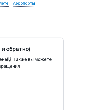
лёте
Аэропорты
 и обратно)
цене🙌. Также вы можете
звращения