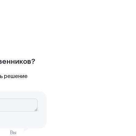
твенников?
ть решение
Вы