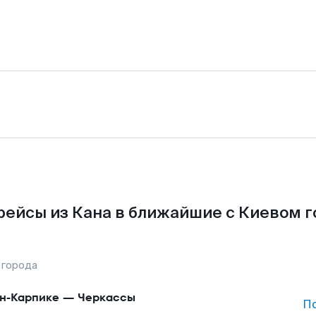
рейсы из Кана в ближайшие с Киевом г
 города
н-Карпике
—
Черкассы
П