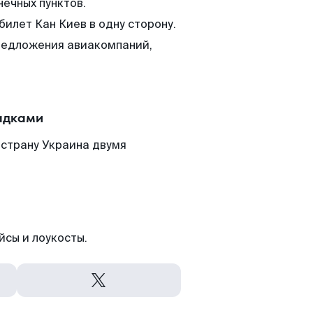
нечных пунктов.
билет Кан Киев в одну сторону.
редложения авиакомпаний,
адками
 страну Украина двумя
йсы и лоукосты.