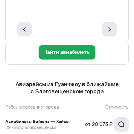
Найти авиабилеты
Авиарейсы из Гуанчжоу в ближайшие
с Благовещенском города
Рейсы в соседние города
Стоимость
Авиабилеты
Байюнь
—
Хейхе
от
20 075 ₽
29
км до
Благовещенска