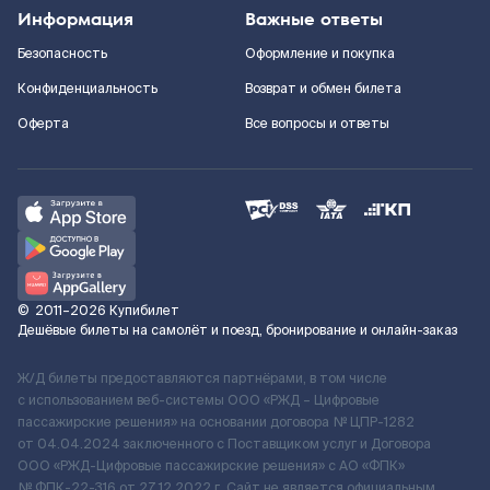
Информация
Важные ответы
Безопасность
Оформление и покупка
Конфиденциальность
Возврат и обмен билета
Оферта
Все вопросы и ответы
©
2011–2026
Купибилет
Дешёвые билеты на самолёт и поезд, бронирование и онлайн-заказ
Ж/Д билеты предоставляются партнёрами, в том числе
с использованием веб-системы ООО «РЖД – Цифровые
пассажирские решения» на основании договора № ЦПР-1282
от 04.04.2024 заключенного с Поставщиком услуг и Договора
ООО «РЖД-Цифровые пассажирские решения» c АО «ФПК»
№ ФПК-22-316 от 27.12.2022 г. Сайт не является официальным