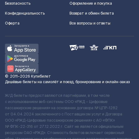
Безопасность
Оформление и покупка
Конфиденциальность
Возврат и обмен билета
Оферта
Все вопросы и ответы
©
2011–2026
Купибилет
Дешёвые билеты на самолёт и поезд, бронирование и онлайн-заказ
Ж/Д билеты предоставляются партнёрами, в том числе
с использованием веб-системы ООО «РЖД – Цифровые
пассажирские решения» на основании договора № ЦПР-1282
от 04.04.2024 заключенного с Поставщиком услуг и Договора
ООО «РЖД-Цифровые пассажирские решения» c АО «ФПК»
№ ФПК-22-316 от 27.12.2022 г. Сайт не является официальным
ресурсом ОАО «РЖД». Стоимость билетов включает сервисный