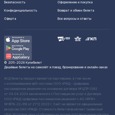
Безопасность
Оформление и покупка
Конфиденциальность
Возврат и обмен билета
Оферта
Все вопросы и ответы
©
2011–2026
Купибилет
Дешёвые билеты на самолёт и поезд, бронирование и онлайн-заказ
Ж/Д билеты предоставляются партнёрами, в том числе
с использованием веб-системы ООО «РЖД – Цифровые
пассажирские решения» на основании договора № ЦПР-1282
от 04.04.2024 заключенного с Поставщиком услуг и Договора
ООО «РЖД-Цифровые пассажирские решения» c АО «ФПК»
№ ФПК-22-316 от 27.12.2022 г. Сайт не является официальным
ресурсом ОАО «РЖД». Стоимость билетов включает сервисный
сбор. Итоговая цена отображена на экране подтверждения покупки.