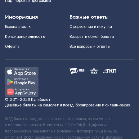
Партнерская программа
Информация
Важные ответы
Безопасность
Оформление и покупка
Конфиденциальность
Возврат и обмен билета
Оферта
Все вопросы и ответы
©
2011–2026
Купибилет
Дешёвые билеты на самолёт и поезд, бронирование и онлайн-заказ
Ж/Д билеты предоставляются партнёрами, в том числе
с использованием веб-системы ООО «РЖД – Цифровые
пассажирские решения» на основании договора № ЦПР-1282
от 04.04.2024 заключенного с Поставщиком услуг и Договора