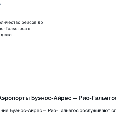
оличество рейсов до
ио-Гальегоса в
еделю
Аэропорты Буэнос-Айрес — Рио-Гальего
ние Буэнос-Айрес — Рио-Гальегос обслуживают 