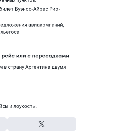
нечных пунктов.
 билет Буэнос-Айрес Рио-
редложения авиакомпаний,
льегоса.
 рейс или с пересадками
м в страну Аргентина двумя
йсы и лоукосты.