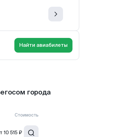
Найти авиабилеты
ьегосом города
Стоимость
т
10 515 ₽