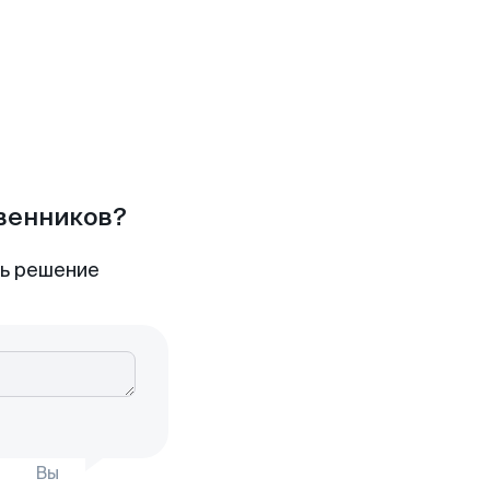
твенников?
ть решение
Вы