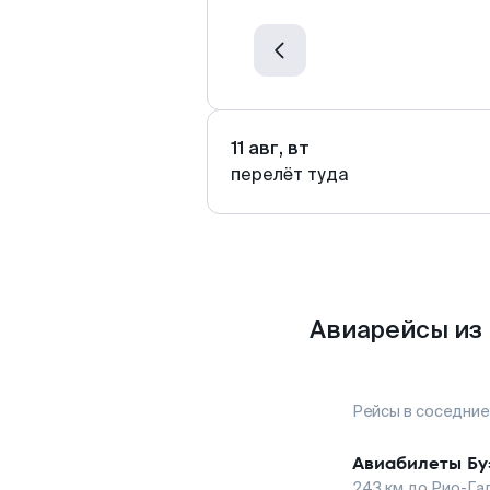
11 авг, вт
перелёт туда
Авиарейсы из 
Рейсы в соседние
Авиабилеты
Бу
243
км до
Рио-Га