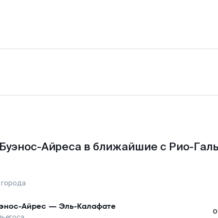
Буэнос-Айреса в ближайшие с Рио-Гал
 города
энос-Айрес
—
Эль-Калафате
о
льегоса