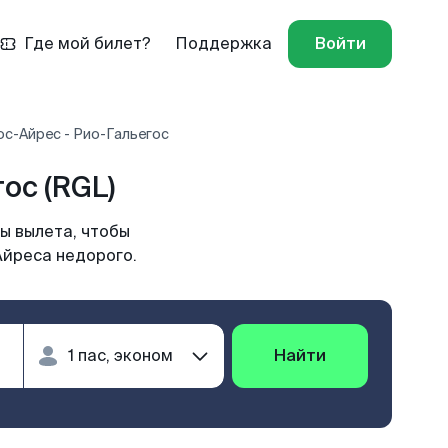
Где мой билет?
Поддержка
Войти
ос-Айрес - Рио-Гальегос
ос (RGL)
ы вылета, чтобы
Айреса недорого.
Найти