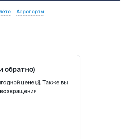
лёте
Аэропорты
 и обратно)
ыгодной цене🙌. Также вы
у возвращения