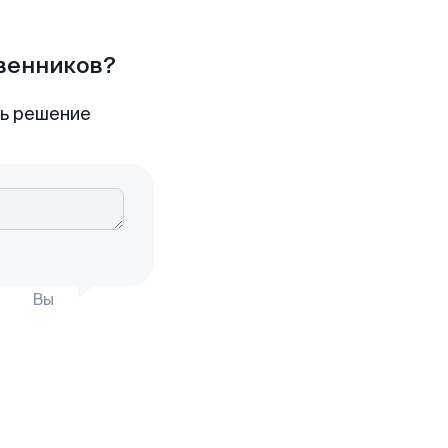
твенников?
ть решение
Вы