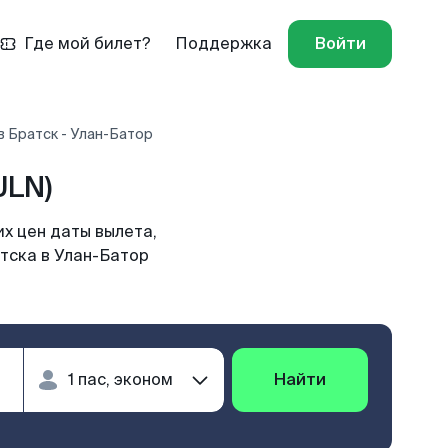
Где мой билет?
Поддержка
Войти
 Братск - Улан-Батор
ULN)
х цен даты вылета,
тска в Улан-Батор
Найти