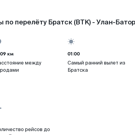
 по перелёту Братск (BTK) - Улан-Батор
009 км
01:00
асстояние между
Самый ранний вылет из
ородами
Братска
оличество рейсов до