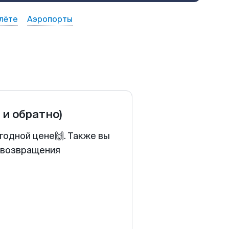
лёте
Аэропорты
 и обратно)
годной цене🙌. Также вы
у возвращения