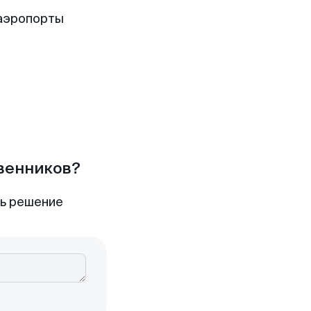
 аэропорты
твенников?
ть решение