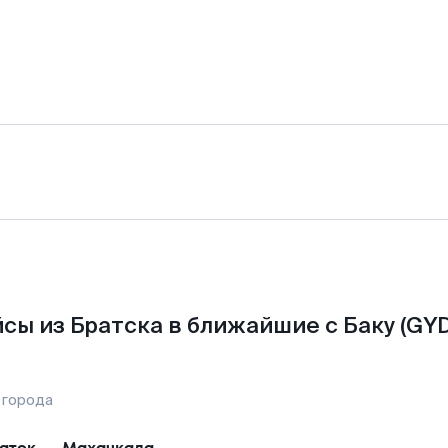
сы из Братска в ближайшие с Баку (GYD
 города
атск
—
Махачкала