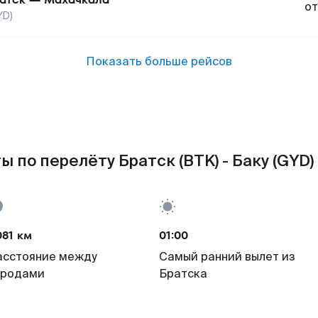
от
YD)
Показать больше рейсов
ы по перелёту Братск (BTK) - Баку (GYD) 
081 км
01:00
асстояние между
Самый ранний вылет из
ородами
Братска