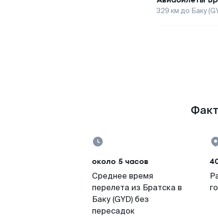
329
км до
Баку (G
Факт
около 5 часов
4
Среднее время
Р
перелета из Братска в
г
Баку (GYD) без
пересадок