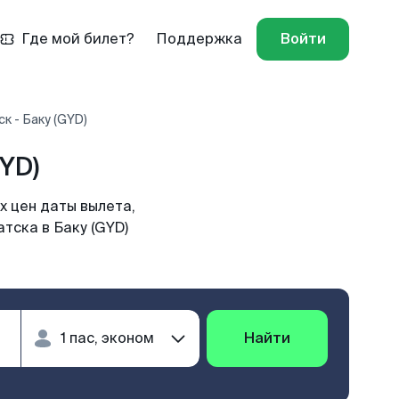
Где мой билет?
Поддержка
Войти
к - Баку (GYD)
YD)
х цен даты вылета,
тска в Баку (GYD)
Найти